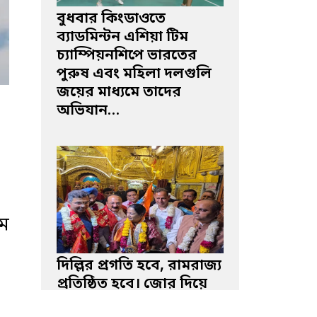
বুধবার কিংডাওতে
ব্যাডমিন্টন এশিয়া টিম
চ্যাম্পিয়নশিপে ভারতের
পুরুষ এবং মহিলা দলগুলি
জয়ের মাধ্যমে তাদের
অভিযান…
atsApp
রম
দিল্লির প্রগতি হবে, রামরাজ্য
প্রতিষ্ঠিত হবে। জোর দিয়ে
বললেন দিল্লির মুখ্যমন্ত্রী