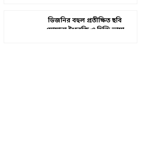
সিনেমা জন নায়কন আবারও
আলোচনায় এসেছে।
ডিজনির বহুল প্রতীক্ষিত ছবি
মোয়ানা ইংরেজি ও হিন্দি ভাষায়
প্রেক্ষাগৃহে মুক্তি পেতে চলেছে ১০
জুলাই।