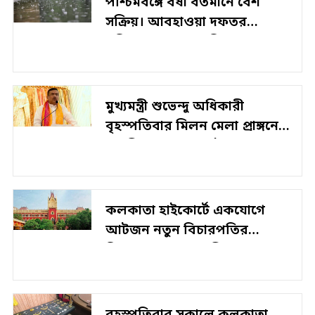
পশ্চিমবঙ্গে বর্ষা বর্তমানে বেশ
সক্রিয়। আবহাওয়া দফতর
শনিবার রাজ্যের অধিকাংশ
জায়গায় বৃষ্টি এবং বজ্রবিদ্যুৎ-সহ
বৃষ্টির…
মুখ্যমন্ত্রী শুভেন্দু অধিকারী
বৃহস্পতিবার মিলন মেলা প্রাঙ্গনে
বস্ত্র শিল্প সম্মেলনের উদ্বোধন
করেছেন।
কলকাতা হাইকোর্টে একযোগে
আটজন নতুন বিচারপতির
নিয়োগে অনুমোদন মিলল।