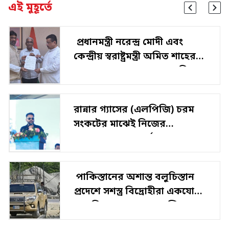
এই মুহূর্তে
প্রধানমন্ত্রী নরেন্দ্র মোদী এবং
কেন্দ্রীয় স্বরাষ্ট্রমন্ত্রী অমিত শাহের
সঙ্গে সাক্ষাতের পর এবার শনিবার
নবান্নে গিয়ে…
রান্নার গ্যাসের (এলপিজি) চরম
সংকটের মাঝেই নিজের
সরকারের কাজকর্মের জোরদার
সমর্থনে সওয়াল করলেন
নেপালের প্রধানমন্ত্রী…
পাকিস্তানের অশান্ত বলুচিস্তান
প্রদেশে সশস্ত্র বিদ্রোহীরা একযোগে
একাধিক স্থানে হামলা চালিয়েছে।