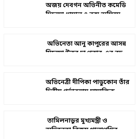
অজয় দেবগন অভিনীত কমেডি
সিনেমা ধামাল ৪ বক্স অফিসে
প্রথম দিনেই দারুণ ব্যবসা
করেছে।বাক্স অফিস…
অভিনেতা আনু কাপুরের আসন্ন
সিনেমা উত্তর দা পুত্তার-এর বহু
প্রতীক্ষিত টাইটেল সং মুক্তি
পেয়েছে।
অভিনেত্রী দীপিকা পাডুকোন তাঁর
দ্বিতীয় গর্ভাবস্থায় সামাজিক
মাধ্যমে একটি মজার ভিডিও
শেয়ার করে ভক্তদের নজর…
তামিলনাড়ুর মুখ্যমন্ত্রী ও
অভিনেতা বিজয় থালাপথির শেষ