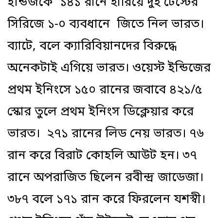
ইন্ডিজকে ১৪১ রানে হারিয়ে দুই টেস্টের
সিরিজে ১-০ ব্যবধানে জিতে নিল ভারত।
ব্যাটে, বলে ক্যারিবিয়ানদের বিরুদ্ধে
অনেকটাই এগিয়ে ভারত। ওয়েস্ট ইন্ডিজের
প্রথম ইনিংসে ১৫০ রানের জবাবে ৪২১/৫
স্কোর তুলে প্রথম ইনিংস ডিক্লেয়ার করে
ভারত। ২৭১ রানের লিড নেয় ভারত। ৭৬
রান করে বিরাট কোহলি আউট হন। ৩৭
রানে অপরাজিত ছিলেন রবীন্দ্র জাডেজা।
৩৮৭ বলে ১৭১ রান করে ফিরলেন যশস্বী।